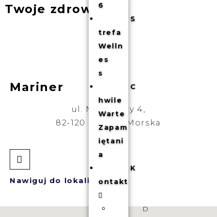
6
Twoje zdrowie
S
trefa
Welln
es
s
Mariner
C
hwile
ul. Marynarzy 4,
Warte
82-120 Krynica Morska
Zapam
iętani
a
K
Nawiguj do lokalizacji
ontakt
D