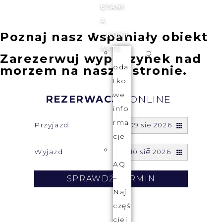
ĘTANI
A
Poznaj nasz wspaniały obiekt
KONT
AKT
D
Zarezerwuj wypoczynek nad
oda
morzem na naszej stronie.
tko
we
REZERWACJA
ONLINE
info
rma
Przyjazd
09 sie 2026
cje
F
Wyjazd
10 sie 2026
AQ
–
SPRAWDŹ TERMIN
Naj
częś
ciej