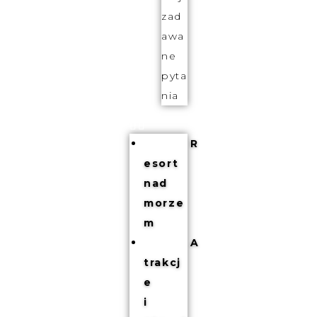
zad
awa
ne
pyta
nia
R
esort
nad
morze
m
A
trakcj
e
i