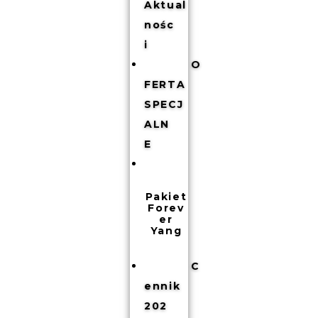
Aktual
nośc
i
O
FERTA
SPECJ
ALN
E
Pakiet
Forev
er
Yang
C
ennik
202