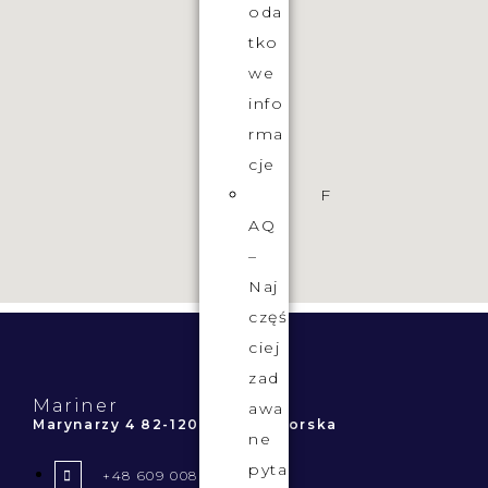
oda
tko
we
info
rma
cje
F
AQ
–
Naj
częś
ciej
zad
Mariner
awa
Marynarzy 4 82-120 Krynica Morska
ne
pyta
+48 609 008 509