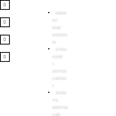
RESO
RT
NAD
MORZE
M
ATRA
KCJE
I
AKTUA
LNOŚC
I
OFER
TA
SPECJA
LNE