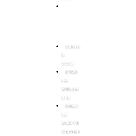
PAKIET
FOREV
ER
YANG
CENNI
K
2026
STRE
FA
WELLN
ESS
CHWI
LE
WARTE
ZAPAMI